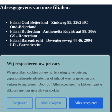
Adresgegevens van onze filialen:
Filiaal Oud-Beijerland - Zinkweg 95, 3262 BC -
Oud-Beijerland
Filiaal Rotterdam - Anthonetta Kuylstraat 98, 3066
GS - Rotterdam
Filiaal Barendrecht - Deventerseweg 44-46, 2994
LD - Barendrecht
Onze openingstijden
Wij respecteren uw privacy
We gebruiken cookies om uw surfervaring te verbeteren,
gepersonaliseerde advertenties of inhoud weer te geven en ons
Maandag 29 december van 08:00 tot 20:00 uur
verkeer te analyseren. Door op ‘Alles accepteren’ te klikken, gaat u
Dinsdag 30 december van 08:00tot 20:00 uur
akkoord met ons gebruik van cookies.
Woensdag 31 december van 08:00 tot 17:00 uur
Copyright © 2026 - De Vuurwerkreus
Aanpassen
Alles afwijzen
Alles accepteren