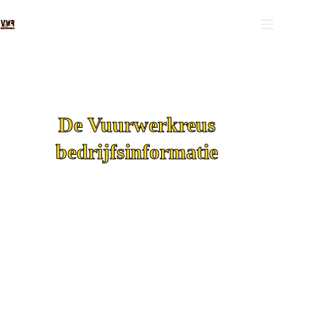
De Vuurwerkreus
bedrijfsinformatie
Wij zijn sinds 1995 gespecialiseerd in de in- en
verkoop van vuurwerk, wat is ontstaan vanuit
onze eigen passie voor vuurwerk.
Door eigen import en samenwerking met
geselecteerde importeurs kunnen wij u een zeer
compleet vuurwerkassortiment bieden tegen zeer
scherpe prijzen.