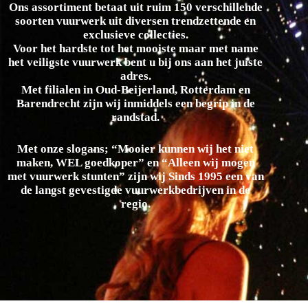
Ons assortiment betaat uit ruim 150 verschillende
soorten vuurwerk uit diversen trendzettende en
exclusieve collecties.
Voor het hardste tot het mooiste maar met name
het veiligste vuurwerk bent u bij ons aan het juiste
adres.
Met filialen in Oud-Beijerland, Rotterdam en
Barendrecht zijn wij inmiddels een begrip in de
randstad.
Met onze slogans; “Mooier kunnen wij het niet
maken, WEL goedkoper” en “Alleen wij mogen
met vuurwerk stunten” zijn wij Sinds 1995 een van
de langst gevestigde vuurwerkbedrijven in de
regio.