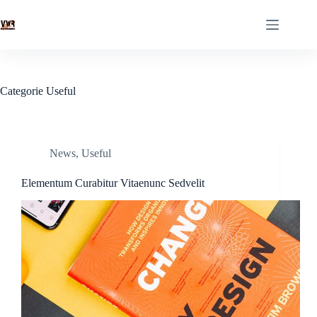
Ga
naar
de
inhoud
Categorie
Useful
News
,
Useful
Elementum Curabitur Vitaenunc Sedvelit