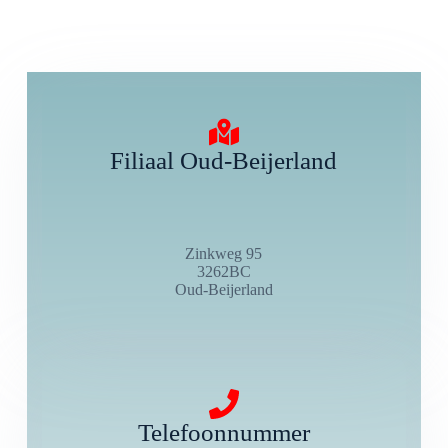
Filiaal Oud-Beijerland
Zinkweg 95
3262BC
Oud-Beijerland
Telefoonnummer