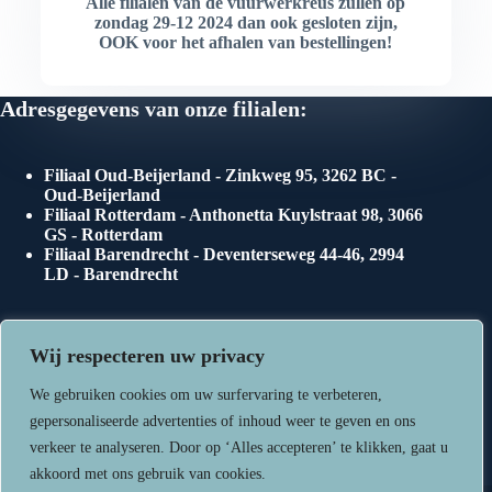
Alle filialen van de vuurwerkreus zullen op
zondag 29-12 2024 dan ook gesloten zijn,
OOK voor het afhalen van bestellingen!
Adresgegevens van onze filialen:
Filiaal Oud-Beijerland - Zinkweg 95, 3262 BC -
Oud-Beijerland
Filiaal Rotterdam - Anthonetta Kuylstraat 98, 3066
GS - Rotterdam
Filiaal Barendrecht - Deventerseweg 44-46, 2994
LD - Barendrecht
Onze openingstijden
Wij respecteren uw privacy
We gebruiken cookies om uw surfervaring te verbeteren,
gepersonaliseerde advertenties of inhoud weer te geven en ons
Maandag 29 december van 08:00 tot 20:00 uur
verkeer te analyseren. Door op ‘Alles accepteren’ te klikken, gaat u
Dinsdag 30 december van 08:00tot 20:00 uur
akkoord met ons gebruik van cookies.
Woensdag 31 december van 08:00 tot 17:00 uur