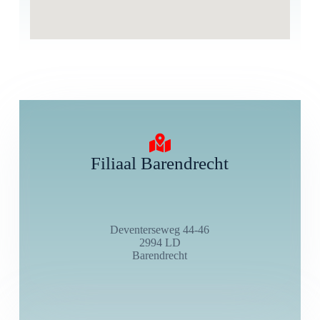
Filiaal Barendrecht
Deventerseweg 44-46
2994 LD
Barendrecht