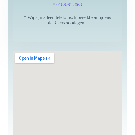
*
0186-612063
* Wij zijn alleen telefonisch bereikbaar tijdens
de 3 verkoopdagen.