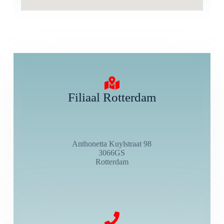
Filiaal Rotterdam
Anthonetta Kuylstraat 98
3066GS
Rotterdam