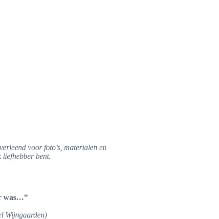
erleend voor foto’s, materialen en
 liefhebber bent.
der was…”
el Wijngaarden)