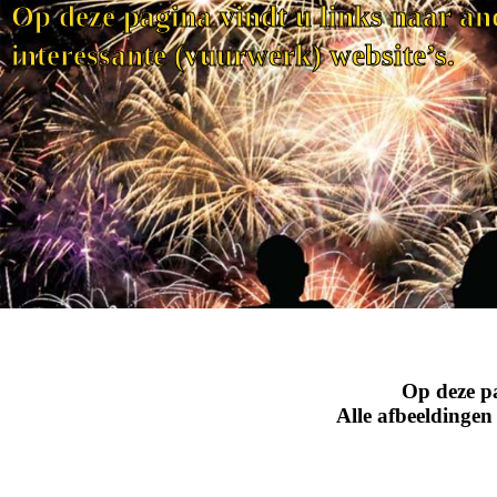
Op deze pagina vindt u links naar an
interessante (vuurwerk) website’s.
Op deze pa
Alle afbeeldingen 